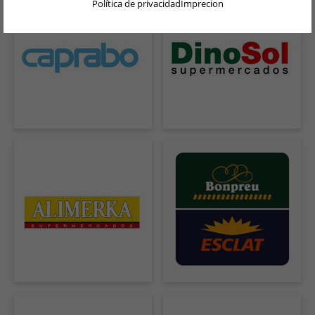
Política de privacidad
Imprecion
DEUTSCH
ENGLISH
NEDERLANDS
PORTUGUÊS
FRANÇAIS
ITALIANO
POLSKI
PORTUGUÊS BRASIL
简体中文
日本語
ČEŠTINA