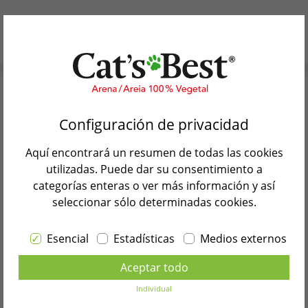
Por qué Cat’s Best
Rápido y fácil:
aquí se
Configuración de privacidad
Nuestros productos
muestran todos los
Aquí encontrará un resumen de todas las cookies
Blog de gatos
distribuidores de Cat’s
utilizadas. Puede dar su consentimiento a
categorías enteras o ver más información y así
Best
Búsqueda de tiendas
seleccionar sólo determinadas cookies.
Contacto
Esencial
Estadísticas
Medios externos
Seleccione el idioma
Los mejores distribuidores de Cat
Aceptar todo
ESPAÑOL
Individual