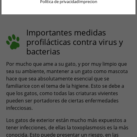
Política de privacidad
Imprecion
en el hogar felino
DEUTSCH
ENGLISH
NEDERLANDS
Importantes medidas
profilácticas contra virus y
PORTUGUÊS
bacterias
FRANÇAIS
Por mucho que ame a su gato, y por muy limpio que
ITALIANO
sea su ambiente, mantener a un gato como mascota
POLSKI
hace que sea absolutamente esencial que se
familiarice con el tema de la higiene. Esto se debe a
PORTUGUÊS BRASIL
que los gatos, como todas las criaturas vivientes
pueden ser portadores de ciertas enfermedades
简体中文
infecciosas.
日本語
Los gatos de exterior están mucho más expuestos a
tener infecciones, de ellas la toxoplasmosis es la más
ČEŠTINA
conocida. Esto puede presentar un riesgo, en las