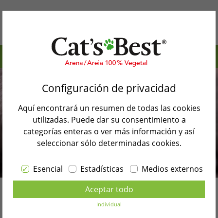
Índice de contenidos>
Por qué Cat’s Best
Importantes medidas profilácticas contra virus y
Configuración de privacidad
Nuestros productos
bacterias
Aquí encontrará un resumen de todas las cookies
Cat’s Best previene la proliferación de bacterias y
Blog de gatos
utilizadas. Puede dar su consentimiento a
los olores
categorías enteras o ver más información y así
Búsqueda de tiendas
Consejos útiles para evitar los gérmenes en el
seleccionar sólo determinadas cookies.
hogar felino
Contacto
Esencial
Estadísticas
Medios externos
Back to blog overview
Seleccione el idioma
Aceptar todo
ESPAÑOL
Higiene
Individual