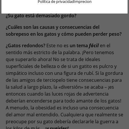
Política de privacidad
Imprecion
DEUTSCH
ENGLISH
¿Su gato está demasiado gordo?
NEDERLANDS
¿Cuáles son las causas y consecuencias del
sobrepeso en los gatos y cómo pueden perder peso?
PORTUGUÊS
¿Gatos redondos?
Este no es
un tema
fácil
en el
FRANÇAIS
sentido más estricto de la palabra. ¡Pero tenemos
que superarlo ahora! No se trata de ideales
ITALIANO
superficiales de belleza o de si un gatito es pulcro y
simpático incluso con una figura de rubí. Si la gordura
POLSKI
de las amigos de terciopelo tiene consecuencias para
PORTUGUÊS BRASIL
la salud a largo plazo, la «diversión» se acaba – ¡es
entonces cuando las luces rojas de advertencia
简体中文
deberían encenderse para todo amante de los gatos!
A menudo, la obesidad es incluso una consecuencia
日本語
del amor mal entendido. Cualquiera que realmente se
ČEŠTINA
preocupe por su gato debería declararle la guerra a
los kilos de más…
¡y rugirles!