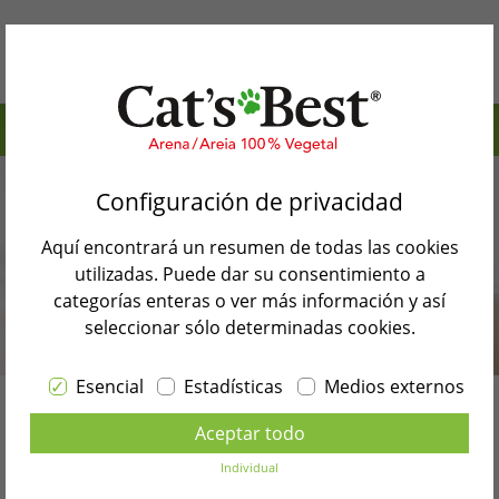
Índice de contenidos>
Por qué Cat’s Best
¿En qué momento un gato tiene sobrepeso?
Configuración de privacidad
Nuestros productos
Causas del sobrepeso en los gatos
Aquí encontrará un resumen de todas las cookies
Blog de gatos
Consecuencias del sobrepeso en los gatos
utilizadas. Puede dar su consentimiento a
categorías enteras o ver más información y así
Búsqueda de tiendas
¿Qué hacer si el gato está demasiado gordo?
seleccionar sólo determinadas cookies.
Alimentar correctamente a los gatos con
Contacto
sobrepeso
Esencial
Estadísticas
Medios externos
Seleccione el idioma
El gato más gordo del mundo
Aceptar todo
Gatos gordos: Nutrición y
ESPAÑOL
Individual
pérdida de peso
Back to blog overview