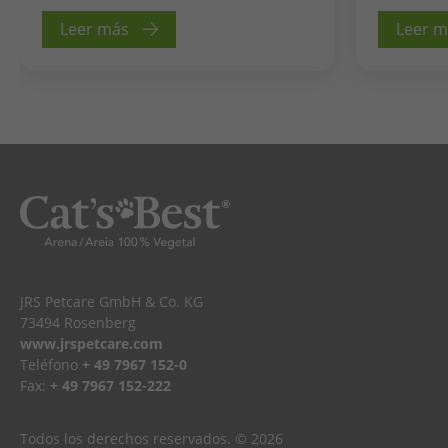
Leer más
Leer 
JRS Petcare GmbH & Co. KG
73494 Rosenberg
www.jrspetcare.com
Teléfono
+ 49 7967 152-0
Fax:
+ 49 7967 152-222
Todos los derechos reservados. © 2026