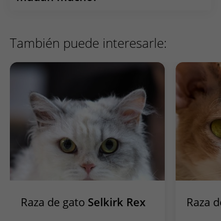
Como los
gatos American Curl
apenas tienen
subpelo, su pelaje puede mantenerse en buen estado
También puede interesarle:
con relativamente poco esfuerzo.
Raza de gato
Selkirk Rex
Raza d