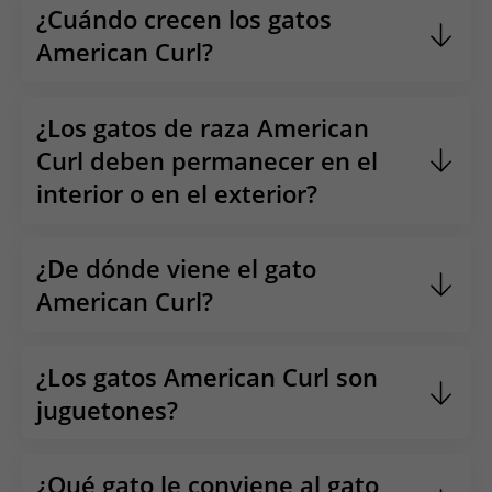
una longitud corporal de hasta
90 cm
, el
American
¿Cuándo crecen los gatos
Curl
es un gato de
tamaño medio
.
American Curl?
La
fase de crecimiento de los gatos American Curl
se
completa a los
36 meses
aproximadamente.
¿Los gatos de raza American
Curl deben permanecer en el
interior o en el exterior?
Los
gatos American Curl
pueden mantenerse en el
interior o en el exterior.
¿De dónde viene el gato
American Curl?
El
gato American Curl
es originario de Estados
Unidos.
¿Los gatos American Curl son
juguetones?
Los
gatos American Curl
son animales curiosos e
inteligentes a los que les encanta jugar.
¿Qué gato le conviene al gato