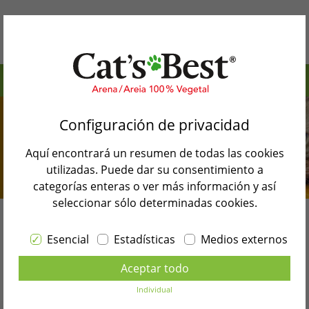
Índice de contenidos>
Por qué Cat’s Best
La historia del rizo Curi Americano
Configuración de privacidad
Nuestros productos
Aparición del Americano Curl
Aquí encontrará un resumen de todas las cookies
Blog de gatos
Características especiales de la American Curl
utilizadas. Puede dar su consentimiento a
categorías enteras o ver más información y así
Búsqueda de tiendas
Precio del Americano Curl
seleccionar sólo determinadas cookies.
La cría del Americano Curl
Contacto
Raza de gato
Esencial
Estadísticas
Medios externos
Cosas que hay que saber sobre la cría y el
Seleccione el idioma
American Curl
cuidado
Aceptar todo
ESPAÑOL
Individual
El gatito de Americano Curl