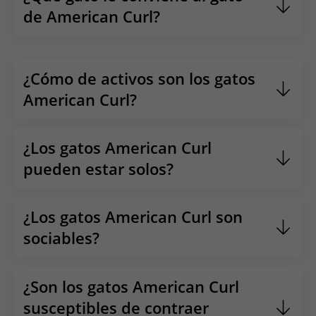
de American Curl?
El
American Curl
es un gato adaptable que se lleva
bien con otros gatos.
¿Cómo de activos son los gatos
American Curl?
Los
gatos American Curl
son muy activos, necesitan
bastante actividad cada día.
¿Los gatos American Curl
pueden estar solos?
Los
gatos American Curl
necesitan compañía y, por
tanto, no deben estar solos.
¿Los gatos American Curl son
sociables?
Los
gatos American Curl
son sociables y cariñosos,
les gusta tener gente y compañeros a su alrededor.
¿Son los gatos American Curl
susceptibles de contraer