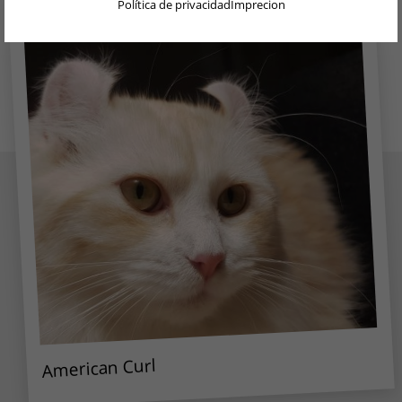
Política de privacidad
Imprecion
DEUTSCH
Enfermedades típicas del Americano Curl
ENGLISH
Esperanza de vida del Americano Curl
NEDERLANDS
Back to blog overview
PORTUGUÊS
FRANÇAIS
ITALIANO
POLSKI
PORTUGUÊS BRASIL
简体中文
日本語
American Curl
ČEŠTINA